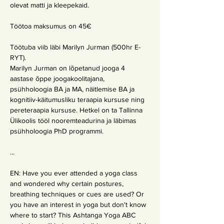
olevat matti ja kleepekaid.
Töötoa maksumus on 45€
Töötuba viib läbi Marilyn Jurman (500hr E-
RYT).
Marilyn Jurman on lõpetanud jooga 4 
aastase õppe joogakoolitajana, 
psühholoogia BA ja MA, näitlemise BA ja 
kognitiiv-käitumusliku teraapia kursuse ning 
pereteraapia kursuse. Hetkel on ta Tallinna 
Ülikoolis tööl nooremteadurina ja läbimas 
psühholoogia PhD programmi.
...
EN: Have you ever attended a yoga class 
and wondered why certain postures, 
breathing techniques or cues are used? Or 
you have an interest in yoga but don't know 
where to start? This Ashtanga Yoga ABC 