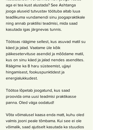
aga ei tea kust alustada? See Ashtanga 
jooga aluseid tutvustav töötuba aitab luua 
teadlikuma vundamendi sinu joogapraktikale 
ning annab praktilisi teadmisi, mida saad 
kasutada igas järgnevas tunnis.
Töötoas räägime sellest, kus asuvad matil su 
käed ja jalad. Vaatame üle kõik 
päikesetervituse asendid ja mõõdame matil, 
kus on sinu käed ja jalad nendes asendites. 
Räägime ka 8 haru süsteemist, ujjayi 
hingamisest, fookuspunktidest ja 
energialukkudest.
Töötoa lõpetab joogatund, kus saad 
proovida oma uusi teadmisi praktikasse 
panna. Oled väga oodatud!
Võta võimalusel kaasa enda matt, kuhu oled 
valmis jooni peale tõmbama. Kui see ei ole 
võimalik, saad ajutiselt kasutada ka stuudios 