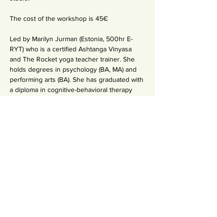
The cost of the workshop is 45€
Led by Marilyn Jurman (Estonia, 500hr E-
RYT) who is a certified Ashtanga Vinyasa 
and The Rocket yoga teacher trainer. She 
holds degrees in psychology (BA, MA) and 
performing arts (BA). She has graduated with 
a diploma in cognitive-behavioral therapy 
and family therapy, and is currently pursuing 
a PhD in psychology.
BOOK NOW
Share This Event